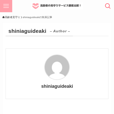
高齢者見守り
shiniaguideakiの執筆記事
shiniaguideaki
– Author –
shiniaguideaki